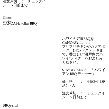
注文〆切 ： チェックイ
ン ５日前まで
Dinner
service
CANOA Hawaiian BBQ​
ハワイの定番BBQを
CANOA流に。。。
フリフリチキンやカノアポ
ーク、1ポンドステーキま
で、香ばしい“瀬戸内のハ
ワイ”ディナーをお楽しみ
ください。
STAY at CANOA 「 ハワイ
アン BBQ ディナー 」
価 格 ： 5,500円（税
込） / 人
注文〆切 ： チェックイ
ン ５日前まで​
BBQ rental