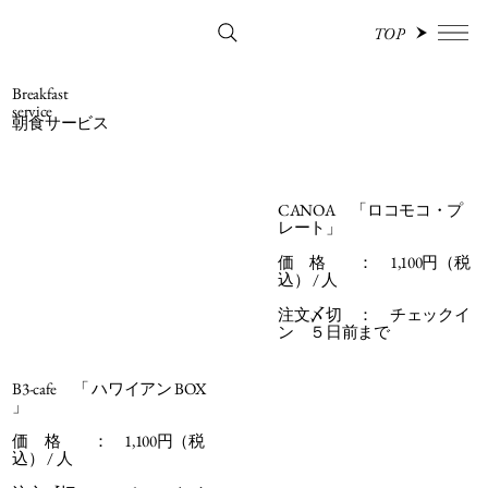
TOP
Breakfast
service
​朝食サービス
CANOA 「ロコモコ・プ
レート」
価 格 ： 1,100円（税
込） / 人
注文〆切 ： チェックイ
ン ５日前まで
B3-cafe 「 ハワイアン BOX
」
価 格 ： 1,100円（税
込） / 人