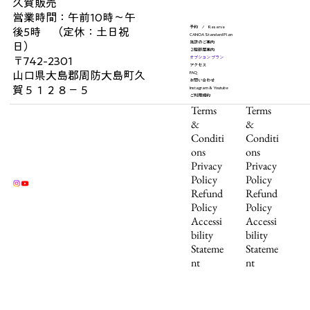
久賀販売
営業時間：午前10時〜午
予約 / Reserve
後5時 （定休：土日祝
CANOA Standard Plan
施設のご案内
日）
２階部屋案内
オプション プラン
〒742-2301
アクセス
山口県大島郡周防大島町久
FAQ
お問い合わせ
賀５１２８−５
Instagram & Youtube
ご利用規約
Terms
Terms
&
&
Conditi
Conditi
ons
ons
Privacy
Privacy
Policy
Policy
Refund
Refund
Policy
Policy
Accessi
Accessi
bility
bility
Stateme
Stateme
nt
nt