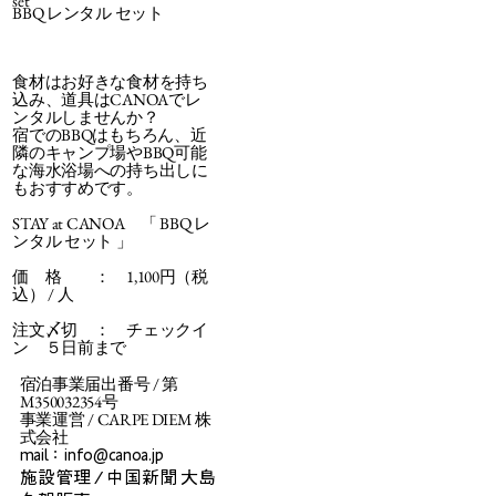
set
​BBQ レンタル セット
食材はお好きな食材を持ち
込み、道具はCANOAでレ
ンタルしませんか？
宿でのBBQはもちろん、近
隣のキャンプ場やBBQ可能
な海水浴場への持ち出しに
もおすすめです。
STAY at CANOA 「 BBQ レ
ンタル セット 」
価 格 ： 1,100円（税
込） / 人
注文〆切 ： チェックイ
ン ５日前まで​
宿泊事業届出番号 / 第
M350032354号
​事業運営 / CARPE DIEM 株
式会社
mail：
info@canoa.jp
施設管理 / 中国新聞 大島